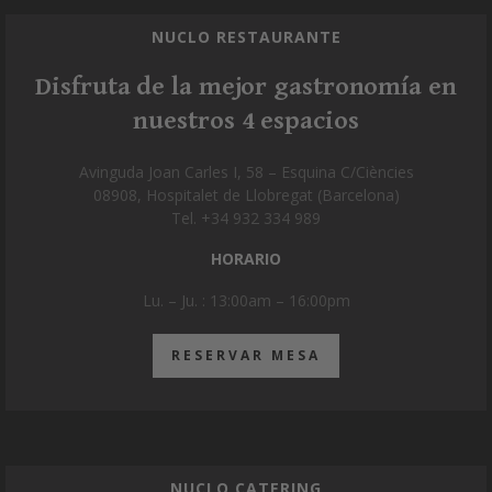
NUCLO RESTAURANTE
Disfruta de la mejor gastronomía en
nuestros 4 espacios
Avinguda Joan Carles I, 58 – Esquina C/Ciències
08908, Hospitalet de Llobregat (Barcelona)
Tel. +34 932 334 989
HORARIO
Lu. – Ju. : 13:00am – 16:00pm
RESERVAR MESA
NUCLO CATERING