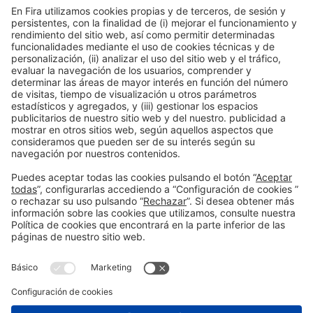
CONTRÁTANOS
Avenida Joan Carles I,
58 – Esquina C/Ciències
08908, Hospitalet de Llobregat Barcelona
NUCLO RESTAURANTE
Lunes – Jueves Tel. +34 932 334 989
reservas@nuclorestaurant.com
RESERVAR MESA
NUCLO CATERING