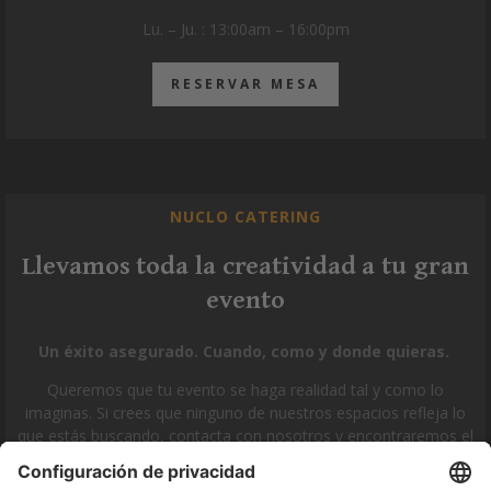
Lu. – Ju. : 13:00am – 16:00pm
RESERVAR MESA
NUCLO CATERING
Llevamos toda la creatividad a tu gran
evento
Un éxito asegurado. Cuando, como y donde quieras.
Queremos que tu evento se haga realidad tal y como lo
imaginas. Si crees que ninguno de nuestros espacios refleja lo
que estás buscando, contacta con nosotros y encontraremos el
que mejor se adapte a tus necesidades.