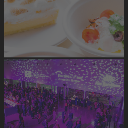
Bridal week
El evento más exclusivo de moda en Fira confía en
Nuclo
MWC 2022
Una oferta internacional preparada por los mejores
chefs de Barcelona