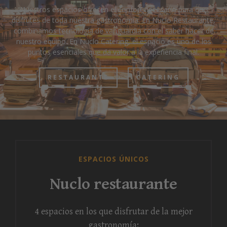
Nuestros espacios ofrecen el confort necesario para que
disfrutes de toda nuestra gastronomía. En Nuclo Restaurante,
combinamos tecnología de vanguardia con el saber hacer de
nuestro equipo. En Nuclo Catering, el espacio es uno de los
puntos esenciales que da valor a la experiencia final.
RESTAURANTE
CATERING
ESPACIOS ÚNICOS
Nuclo restaurante
4 espacios en los que disfrutar de la mejor
gastronomía: