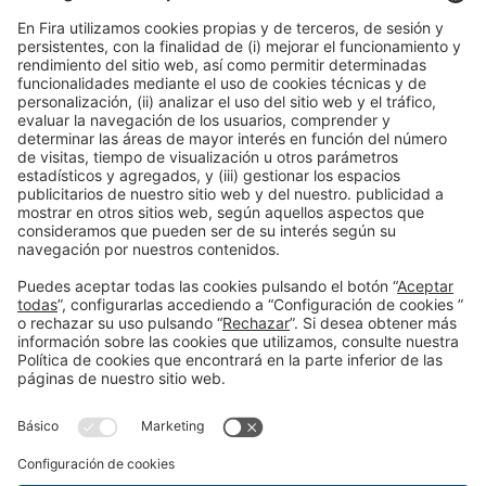
Avenida Joan Carles I,
58 – Esquina C/Ciències
08908, Hospitalet de Llobregat Barcelona
NUCLO RESTAURANTE
Lunes – Jueves Tel. +34 932 334 989
reservas@nuclorestaurant.com
RESERVAR MESA
NUCLO CATERING