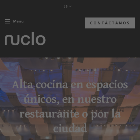
ES
Menú
CONTÁCTANOS
Alta cocina en espacios
únicos, en nuestro
restaurante o por la
ciudad