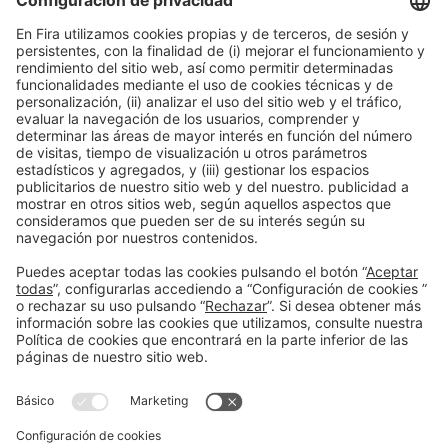
CONTRÁTANOS
Avenida Joan Carles I,
58 – Esquina C/Ciències
08908, Hospitalet de Llobregat Barcelona
NUCLO RESTAURANTE
Lunes – Jueves Tel. +34 932 334 989
reservas@nuclorestaurant.com
RESERVAR MESA
NUCLO CATERING