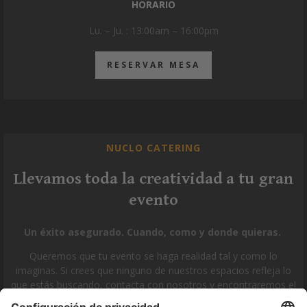
HORARIO
Lu. – Ju. : 13:00am – 16:00pm
RESERVAR MESA
NUCLO CATERING
Llevamos toda la creatividad a tu gran
evento
Un éxito asegurado. Cuando, como y donde quieras.
Queremos que tu evento se haga realidad tal y como lo
imaginas. Si crees que ninguno de nuestros espacios refleja lo
que estás buscando, contacta con nosotros y encontraremos el
que mejor se adapte a tus necesidades.