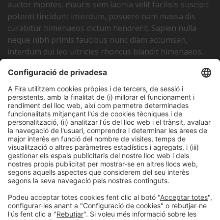
auctor montes, mauris sem lacinia velit facilisis suscipit
potenti tincidunt interdum, posuere nam massa dis
curabitur himenaeos dictum hendrerit. Sapien nulla
neque nibh primis faucibus nunc diam accumsan,
interdum dui leo ultricies rhoncus blandit himenaeos,
iaculis consequat dis sociis vehicula per elementum.
Avinguda Joan Carles I,
58 – Esquina C/Ciències
08908, Hospitalet de Llobregat Barcelona