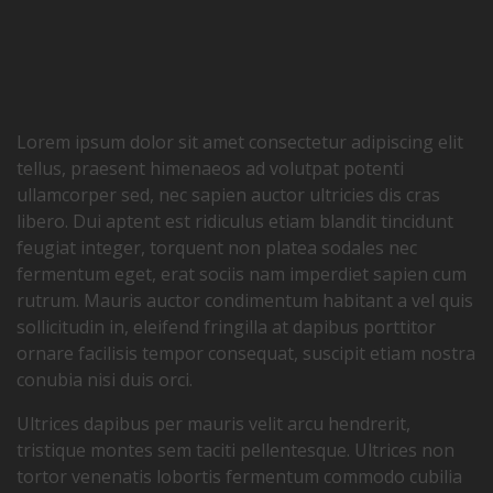
premsa 1
Lorem ipsum dolor sit amet consectetur adipiscing elit
tellus, praesent himenaeos ad volutpat potenti
ullamcorper sed, nec sapien auctor ultricies dis cras
libero. Dui aptent est ridiculus etiam blandit tincidunt
feugiat integer, torquent non platea sodales nec
fermentum eget, erat sociis nam imperdiet sapien cum
rutrum. Mauris auctor condimentum habitant a vel quis
sollicitudin in, eleifend fringilla at dapibus porttitor
ornare facilisis tempor consequat, suscipit etiam nostra
conubia nisi duis orci.
Ultrices dapibus per mauris velit arcu hendrerit,
tristique montes sem taciti pellentesque. Ultrices non
tortor venenatis lobortis fermentum commodo cubilia