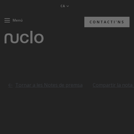
CA
Menú
CONTACTI'NS
Tornar a les Notes de premsa
Compartir la nota
02/10/2019
Nota de