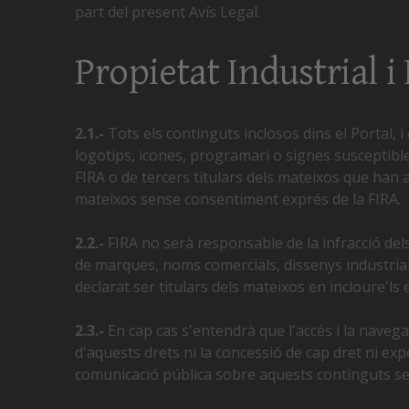
part del present Avís Legal.
Propietat Industrial i 
2.1.-
Tots els continguts inclosos dins el Portal, i
logotips, icones, programari o signes susceptibles 
FIRA o de tercers titulars dels mateixos que han a
mateixos sense consentiment exprés de la FIRA.
2.2.-
FIRA no serà responsable de la infracció dels 
de marques, noms comercials, dissenys industrials
declarat ser titulars dels mateixos en incloure'ls e
2.3.-
En cap cas s'entendrà que l'accés i la navegac
d'aquests drets ni la concessió de cap dret ni expe
comunicació pública sobre aquests continguts sen