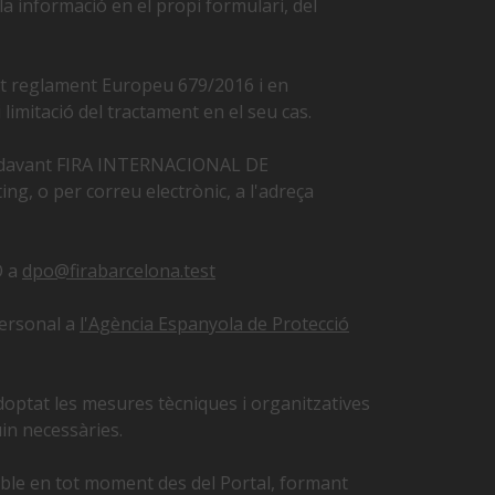
la informació en el propi formulari, del
rit reglament Europeu 679/2016 i en
i limitació del tractament en el seu cas.
rt; davant FIRA INTERNACIONAL DE
, o per correu electrònic, a l'adreça
O a
dpo@firabarcelona.test
personal a
l'Agència Espanyola de Protecció
optat les mesures tècniques i organitzatives
in necessàries.
ssible en tot moment des del Portal, formant