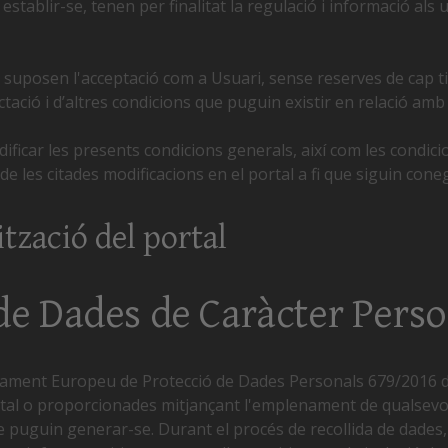
establir-se, tenen per finalitat la regulació i informació al
tal suposen l'acceptació com a Usuari, sense reserves de cap t
ctació i d’altres condicions que puguin existir en relació amb
ificar les presents condicions generals, així com les condici
de les citades modificacions en el portal a fi que siguin con
tzació del portal
 de Dades de Caràcter Pers
ment Europeu de Protecció de Dades Personals 679/2016 del 2
tal o proporcionades mitjançant l'emplenament de qualsevol f
 puguin generar-se. Durant el procés de recollida de dades, i 