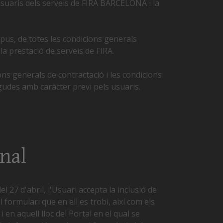
s usuaris dels serveis de FIRA BARCELONA i la
ipus, de totes les condicions generals
 la prestació de serveis de FIRA.
ons generals de contractació i les condicions
egudes amb caràcter previ pels usuaris.
onal
7 d'abril, l'Usuari accepta la inclusió de
ormulari que en ell es trobi, així com els
en aquell lloc del Portal en el qual se