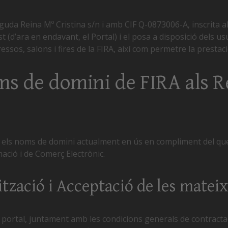
uda Reina Mº Cristina s/n i amb CIF Q-0873006-A, inscrita al R
est (d’ara en endavant, el Portal) i el posa a disposició dels us
sos, salons i fires de la FIRA, així com permetre la prestació
s de domini de FIRA als R
 els noms de domini actualment en ús en compliment del que es
rmació i de Comerç Electrònic.
ització i Acceptació de les matei
l portal, juntament amb les condicions generals de contractac