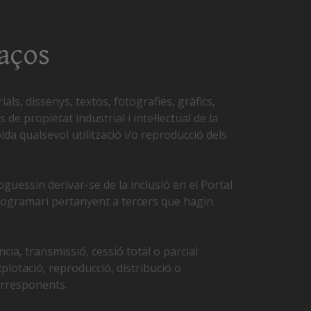
laços
als, dissenys, textos, fotografies, gràfics,
de propietat industrial i intel·lectual de la
ida qualsevol utilització i/o reproducció dels
oguessin derivar-se de la inclusió en el Portal
 programari pertanyent a tercers que hagin
cia, transmissió, cessió total o parcial
xplotació, reproducció, distribució o
orresponents.