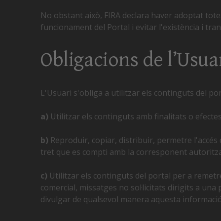
No obstant això, FIRA declara haver adoptat totes 
funcionament del Portal i evitar l'existència i tr
Obligacions de l’Usua
L'Usuari s'obliga a utilitzar els continguts del po
a)
Utilitzar els continguts amb finalitats o efectes 
b)
Reproduir, copiar, distribuir, permetre l'accés
tret que es compti amb la corresponent autoritzac
c)
Utilitzar els continguts del portal per a remetr
comercial, missatges no sol·licitats dirigits a un
divulgar de qualsevol manera aquesta informació