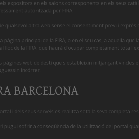
 dels expositors en els salons corresponents en els seus catà
ressament autoritzada per FIRA.
de qualsevol altra web sense el consentiment previ i exprés d
a pàgina principal de la FIRA, o en el seu cas, a aquella que l
l lloc de la FIRA, que haurà d'ocupar completament tota l'ext
pàgines web de destí que s'estableixin mitjançant vincles en
oguessin incórrer.
FIRA BARCELONA
Portal i dels seus serveis es realitza sota la seva completa res
 pugui sofrir a conseqüència de la utilització del portal q