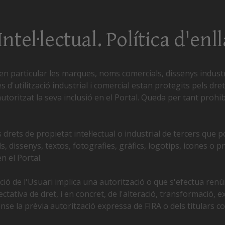
Intel·lectual. Política d'enl
 en particular les marques, noms comercials, dissenys industri
d'utilització industrial i comercial estan protegits pels drets 
utoritzat la seva inclusió en el Portal. Queda per tant prohib
drets de propietat intel·lectual o industrial de tercers que p
, dissenys, textos, fotografies, gràfics, logotips, icones o
n el Portal.
ió de l'Usuari implica una autorització o que s'efectua renún
ctativa de dret, i en concret, de l'alteració, transformació, e
se la prèvia autorització expressa de FIRA o dels titulars c