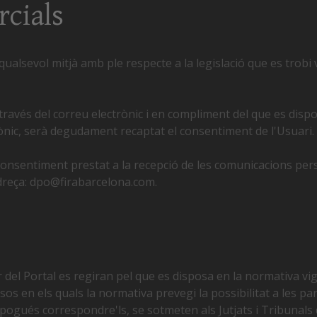
cials
ualsevol mitjà amb ple respecte a la legislació que es trobi
ravés del correu electrònic i en compliment del que es dispos
rònic, serà degudament recaptat el consentiment de l'Usuari.
nsentiment prestat a la recepció de les comunicacions perso
dreça:
dpo@firabarcelona.com
.
ar del Portal es regiran pel que es disposa en la normativa vige
os en els quals la normativa prevegi la possibilitat a les part
pogués correspondre'ls, se sotmeten als Jutjats i Tribunals