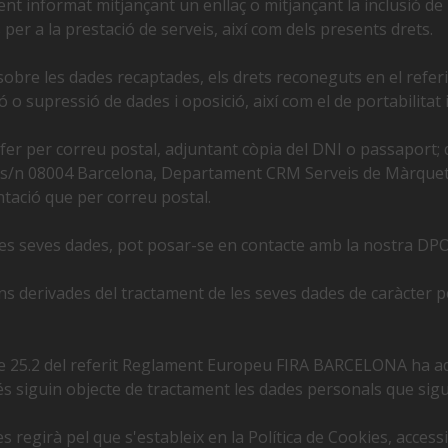
ment informat mitjançant un enllaç o mitjançant la inclusió de 
 per a la prestació de serveis, així com dels presents drets.
 sobre les dades recaptades, els drets reconeguts en el refe
ció o supressió de dades i oposició, així com el de portabilitat 
ot fer per correu postal, adjuntant còpia del DNI o passapo
s/n 08004 Barcelona, Departament CRM Serveis de Màrqueting
tació que per correu postal.
 les seves dades, pot posar-se en contacte amb la nostra DP
ions derivades del tractament de les seves dades de caràcter 
le 25.2 del referit Reglament Europeu FIRA BARCELONA ha ad
s siguin objecte de tractament les dades personals que sigu
es regirà pel que s'estableix en la Política de Cookies, acce