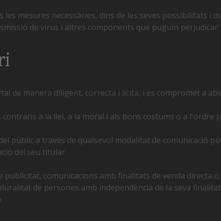
les mesures necessàries, dins de les seves possibilitats i de 
ansmissió de virus i altres components que puguin perjudicar 
ri
rtal de manera diligent, correcta i lícita, i es compromet a ab
contraris a la llei, a la moral i als bons costums o a l'ordre p
 del públic a través de qualsevol modalitat de comunicació pú
ió del seu titular.
e publicitat, comunicacions amb finalitats de venda directa o 
a pluralitat de persones amb independència de la seva finalitat
.