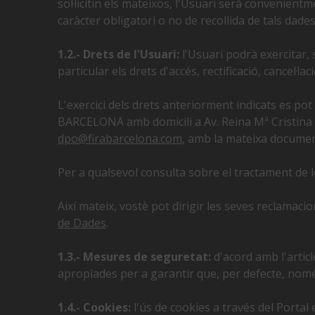
sol·licitin els mateixos, l'Usuari serà convenient
caràcter obligatori o no de recollida de tals dades
1.2.- Drets de l'Usuari:
l'Usuari podrà exercitar,
particular els drets d'accés, rectificació, cancel·la
L'exercici dels drets anteriorment indicats es p
BARCELONA amb domicili a Av. Reina Mª Cristina 
dpo@firabarcelona.com
, amb la mateixa documen
Per a qualsevol consulta sobre el tractament de
Així mateix, vostè pot dirigir les seves reclamac
de Dades
.
1.3.- Mesures de seguretat:
d'acord amb l'artic
apropiades per a garantir que, per defecte, nomé
1.4.- Cookies:
l'ús de cookies a través del Portal 